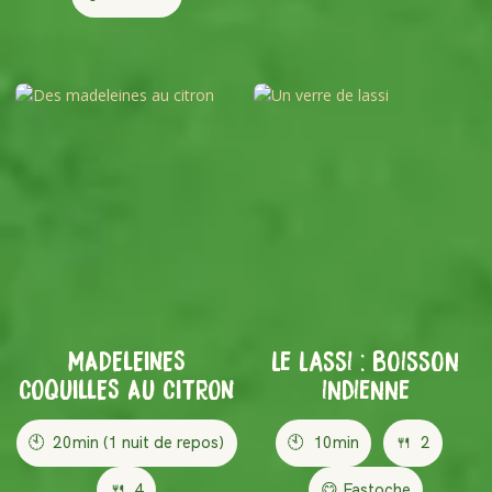
MADELEINES
le lassi : boisson
COQUILLES AU CITRON
indienne
🕙
20min (1 nuit de repos)
🕙
10min
🍴
2
🍴
4
😋 Fastoche