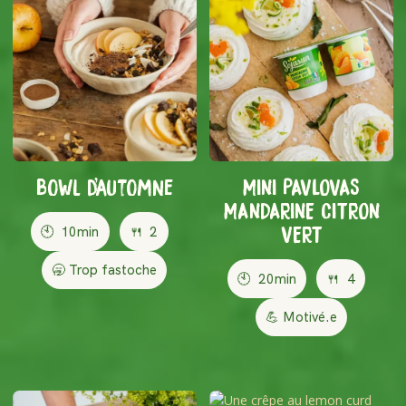
Bowl d'automne
MINI PAVLOVAS
MANDARINE CITRON
🕙
10min
🍴
2
VERT
🥱 Trop fastoche
🕙
20min
🍴
4
💪 Motivé.e