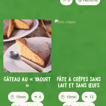
🍴
8
😋 Fastoche
GÂTEAU AU « YAOURT
PÂTE À CRÊPES SANS
»
LAIT ET SANS ŒUFS
🕙
15min
🍴
8
🕙
15min
🍴
12