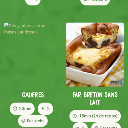
Gaufres
FAR BRETON SANS
LAIT
🕙
20min
🍴
2
🕙
15min (2h de repos)
😋 Fastoche