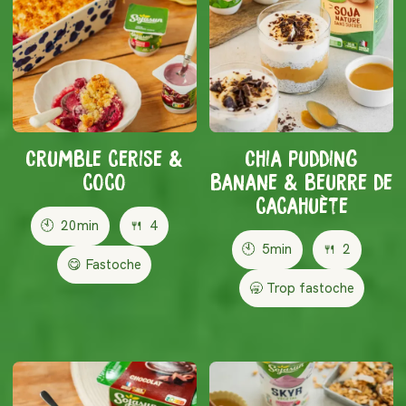
Crumble cerise &
Chia pudding
coco
banane & beurre de
cacahuète
🕙
20min
🍴
4
🕙
5min
🍴
2
😋 Fastoche
🥱 Trop fastoche