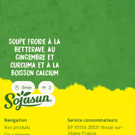
SOUPE FROIDE À LA
BETTERAVE, AU
GINGEMBRE ET
CURCUMA ET À LA
BOISSON CALCIUM
🕙
5min
🍴
2
🥱 Trop fastoche
Navigation
Service consommateurs
Nos produits
BP 93106 35531 Noyal-sur-
Vilaine France
On s'engage