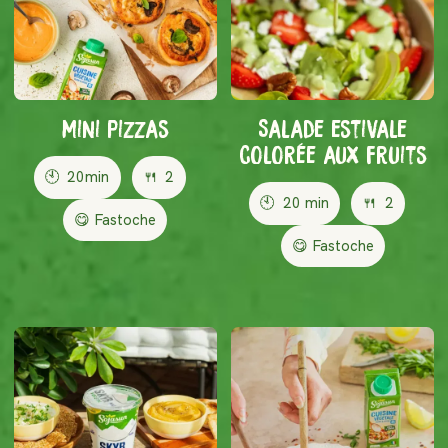
Mini pizzas
Salade estivale
colorée aux fruits
🕙
20min
🍴
2
🕙
20 min
🍴
2
😋 Fastoche
😋 Fastoche