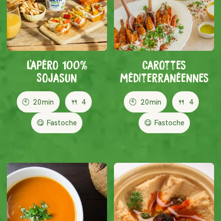
L'apéro 100%
Carottes
Sojasun
méditerranéennes
🕙
20min
🍴
4
🕙
20min
🍴
4
😋 Fastoche
😋 Fastoche