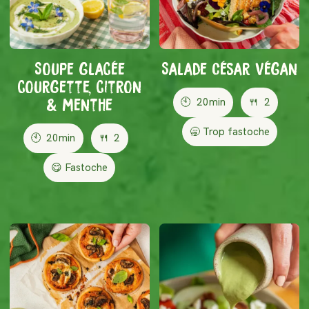
Soupe glacée
Salade César Végan
courgette, citron
🕙
20min
🍴
2
& menthe
🥱 Trop fastoche
🕙
20min
🍴
2
😋 Fastoche