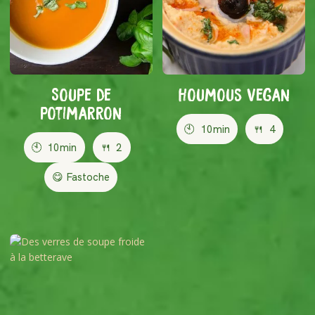
Soupe de
Houmous Vegan
potimarron
🕙
10min
🍴
4
🕙
10min
🍴
2
😋 Fastoche