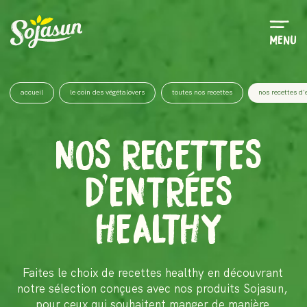
Menu
accueil
le coin des végétalovers
toutes nos recettes
nos recettes d'
NOS RECETTES
D'ENTRÉES
HEALTHY
Faites le choix de recettes healthy en découvrant
notre sélection conçues avec nos produits Sojasun,
pour ceux qui souhaitent manger de manière