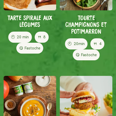
Tarte spirale aux
Tourte
légumes
champignons et
potimarron
🕙
20 min
🍴
8
🕙
20min
🍴
4
😋 Fastoche
😋 Fastoche