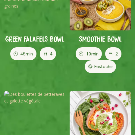
GREEN FALAFELS BOWL
SMOOTHIE BOWL
🕙
45min
🍴
4
🕙
10min
🍴
2
😋 Fastoche