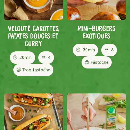
Velouté carottes,
Mini-burgers
patates douces et
exotiques
curry
🕙
30min
🍴
6
🕙
20min
🍴
4
😋 Fastoche
🥱 Trop fastoche