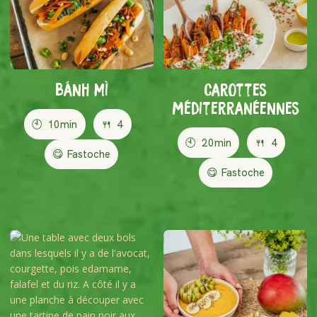
Bánh Mì
Carottes
méditerranéennes
🕙
10min
🍴
4
🕙
20min
🍴
4
😋 Fastoche
😋 Fastoche