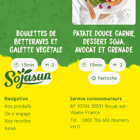
Boulettes de
PATATE DOUCE GARNIE,
betteraves et
DESSERT SOJA,
galette végétale
AVOCAT ET GRENADE
🕙
15min
🍴
2
🕙
15min
🍴
2
😋 Fastoche
😋 Fastoche
Navigation
Service consommateurs
Nos produits
BP 93106 35531 Noyal-sur-
Vilaine France
On s'engage
Tél. : 0800 706 606 (Numéro
Nos recettes
vert)
News