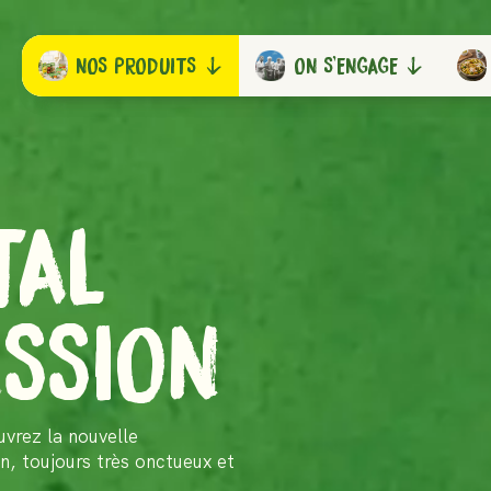
NOS PRODUITS
NOS PRODUITS
ON S'ENGAGE
ON S'ENGAGE
TAL
SSION
uvrez la nouvelle
n, toujours très onctueux et