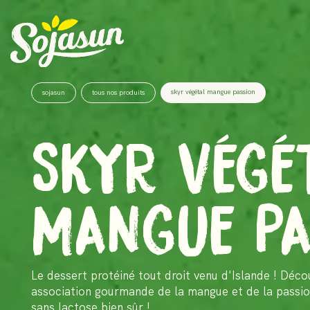
skyr végétal mangue passion
sojasun
tous nos produits
SKYR VÉGÉ
MANGUE PA
Le dessert protéiné tout droit venu d'Islande ! Déco
association gourmande de la mangue et de la passio
sans lactose bien sûr !