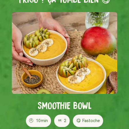
SMOOTHIE BOWL
🕙
10min
🍴
2
😋 Fastoche