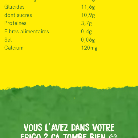
Glucides
11,6g
dont sucres
10,9g
Protéines
3,7g
Fibres alimentaires
0,4g
Sel
0,06g
Calcium
120mg
VOUS
L'
AVEZ DANS VOTRE
FRIGO ? ÇA TOMBE BIEN 😋