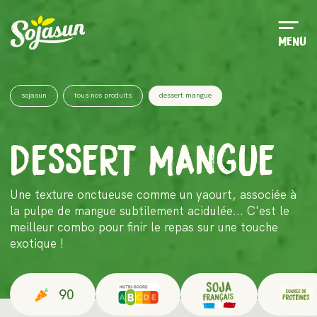
Menu
Menu
sojasun
tous nos produits
dessert mangue
DESSERT MANGUE
Une texture onctueuse comme un yaourt, associée à
la pulpe de mangue subtilement acidulée... C'est le
meilleur combo pour finir le repas sur une touche
exotique !
90