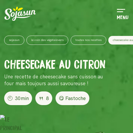
Menu
sojasun
le coin des végétalovers
toutes nos recettes
cheesecake au
CHEESECAKE AU CITRON
Une recette de cheesecake sans cuisson au
four mais toujours aussi savoureuse !
🕙
30min
🍴
8
😋 Fastoche