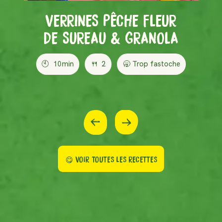
VERRINES PÊCHE FLEUR
DE SUREAU & GRANOLA
🕙
10min
🍴
2
🥱 Trop fastoche
😋 VOIR TOUTES LES RECETTES