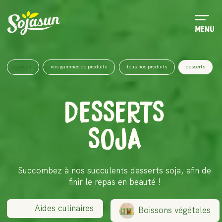
Menu
accueil
nos gammes de produits
tous nos produits
desserts
DESSERTS
SOJA
Succombez à nos succulents desserts soja, afin de
finir le repas en beauté !
Aides culinaires
Boissons végétales