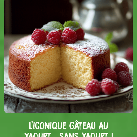
L'iconique gâteau au
yaourt… sans yaourt !