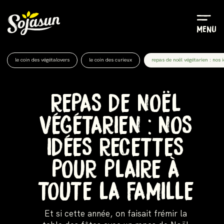
Menu
le coin des végétalovers
le coin des curieux
repas de noël végétarien : nos i
REPAS DE NOËL
VÉGÉTARIEN : NOS
IDÉES RECETTES
POUR PLAIRE À
TOUTE LA FAMILLE
Et si cette année, on faisait frémir la