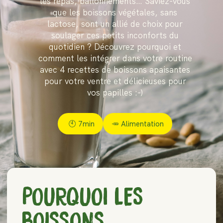
les repas, ballonnements… Saviez-vous
que les boissons végétales, sans
lactose, sont un allié de choix pour
soulager ces petits inconforts du
quotidien ? Découvrez pourquoi et
comment les intégrer dans votre routine
avec 4 recettes de boissons apaisantes
pour votre ventre et délicieuses pour
vos papilles :-)
🕙
7min
🥕 Alimentation
POURQUOI LES
BOISSONS