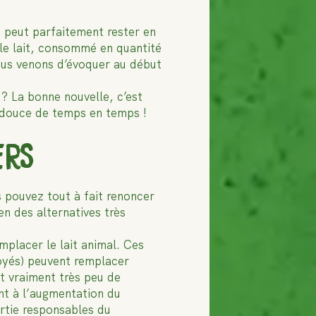
on peut parfaitement rester en
e le lait, consommé en quantité
nous venons d’évoquer au début
 ? La bonne nouvelle, c’est
er douce de temps en temps !
ERS
s pouvez tout à fait renoncer
en des alternatives très
mplacer le lait animal. Ces
royés) peuvent remplacer
nt vraiment très peu de
nt à l’augmentation du
artie responsables du