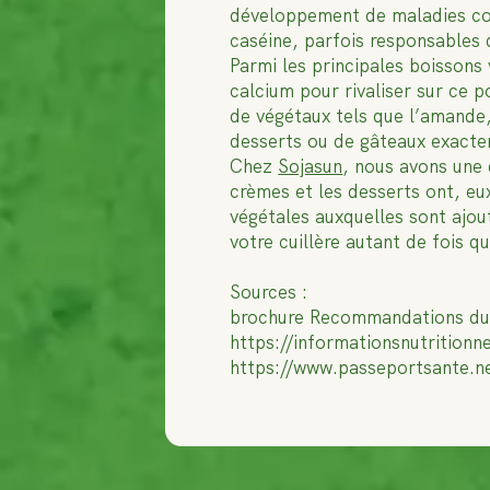
développement de maladies cor
caséine, parfois responsables 
Parmi les principales boissons 
calcium pour rivaliser sur ce p
de végétaux tels que l’amande, 
desserts ou de gâteaux exacte
Chez
Sojasun
, nous avons une 
crèmes et les desserts ont, eux
végétales auxquelles sont ajou
votre cuillère autant de fois q
Sources :
brochure Recommandations d
https://informationsnutritionn
https://www.passeportsante.ne