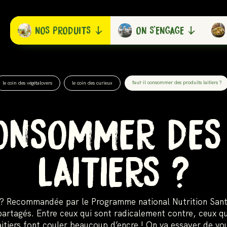
NOS PRODUITS
ON S'ENGAGE
faut-il consommer des produits laitiers ?
le coin des végétalovers
le coin des curieux
CONSOMMER DES
LAITIERS ?
rs ? Recommandée par le Programme national Nutrition Sa
partagés. Entre ceux qui sont radicalement contre, ceux qu
laitiers font couler beaucoup d’encre ! On va essayer de v