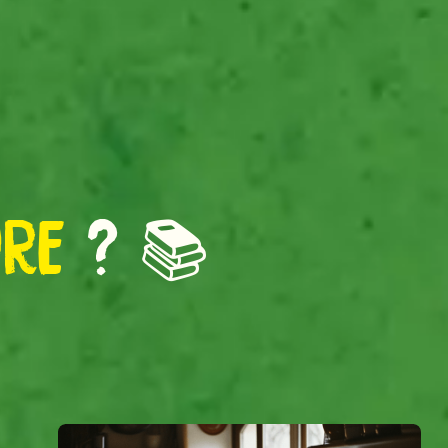
URE
? 📚