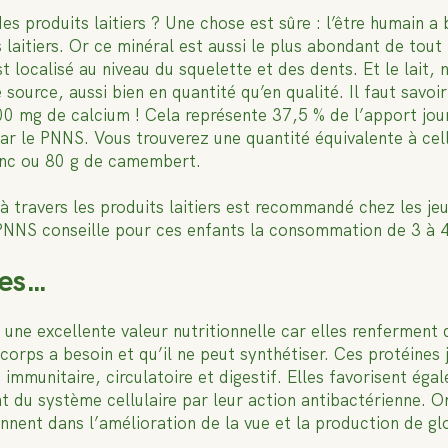
 produits laitiers ? Une chose est sûre : l’être humain a 
 laitiers. Or ce minéral est aussi le plus abondant de tout
 localisé au niveau du squelette et des dents. Et le lait,
source, aussi bien en quantité qu’en qualité. Il faut savoir
300 mg de calcium ! Cela représente 37,5 % de l’apport j
ar le PNNS. Vous trouverez une quantité équivalente à cell
anc ou 80 g de camembert.
 à travers les produits laitiers est recommandé chez les jeu
PNNS conseille pour ces enfants la consommation de 3 à 4 p
nes…
nt une excellente valeur nutritionnelle car elles renfermen
corps a besoin et qu’il ne peut synthétiser. Ces protéines 
immunitaire, circulatoire et digestif. Elles favorisent ég
t du système cellulaire par leur action antibactérienne. On
ennent dans l’amélioration de la vue et la production de gl