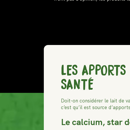
LES APPORTS 
SANTÉ
Doit-on considérer le lait de v
c’est qu’il est source d’appor
Le calcium, star 