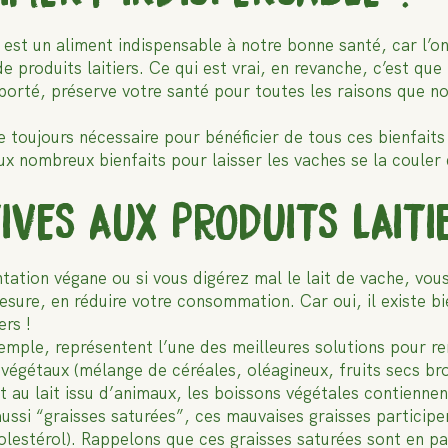
ait est un aliment indispensable à notre bonne santé, car l’
 produits laitiers. Ce qui est vrai, en revanche, c’est qu
upporté, préserve votre santé pour toutes les raisons que 
le toujours nécessaire pour bénéficier de tous ces bienfaits
 aux nombreux bienfaits pour laisser les vaches se la coul
IVES AUX PRODUITS LAITI
tation végane ou si vous digérez mal le lait de vache, vou
sure, en réduire votre consommation. Car oui, il existe bi
ers !
emple, représentent l’une des meilleures solutions pour re
 végétaux (mélange de céréales, oléagineux, fruits secs b
rt au lait issu d’animaux, les boissons végétales contienne
ussi “graisses saturées”, ces mauvaises graisses participe
olestérol). Rappelons que ces graisses saturées sont en p