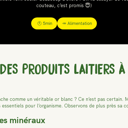
couteau, c’est promis 😇)
🕙
5min
🥕 Alimentation
DES PRODUITS LAITIERS À
ache comme un véritable or blanc ? Ce n’est pas certain. Ma
ts essentiels pour l’organisme. Observons de plus près sa c
des minéraux