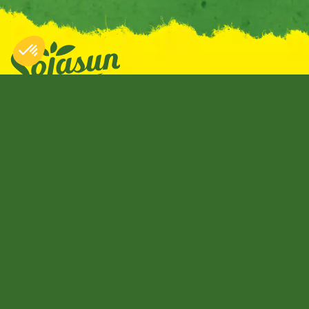
Navigation
Service consommateurs
Nos produits
BP 93106 35531 Noyal-
sur-Vilaine France
On s'engage
Tél. : 0800 706 606
Nos recettes
(Numéro vert)
News
Suivez-nous
Suivez-nous
Instagram
Olga
Youtube
Olga Restauration
Facebook